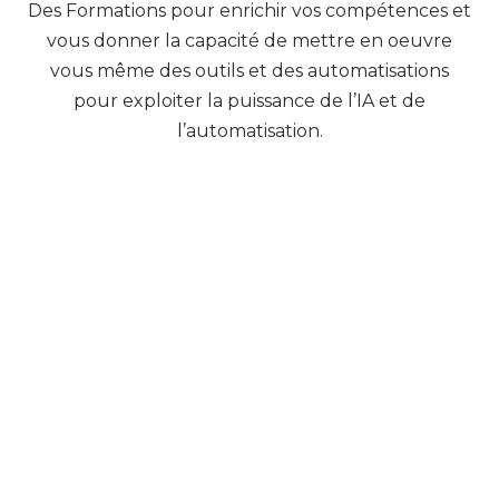
N
Des Formations pour enrichir vos compétences et
O
vous donner la capacité de mettre en oeuvre
I
vous même des outils et des automatisations
T
pour exploiter la puissance de l’IA et de
A
l’automatisation.
M
R
O
F
N
I
!
MAKE
Make
avec
Gagnez du
répétitives
temps,
tâches