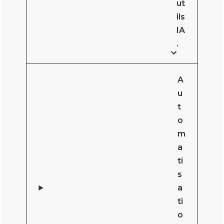
ut
ils
IA
.
A
u
t
o
m
a
ti
s
a
ti
o